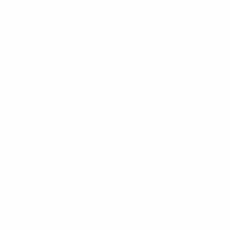
12
10
Thordarsson
Johannes Gudjónsson
1993/94
И
В
Н
П
Первый круг
4
2
1
1
1984/85
И
В
Н
П
Первый круг
2
0
1
1