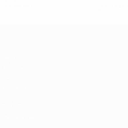
1970-е
1978/79
И
В
Н
П
1976/77
И
В
Н
Первый круг
Первый круг
2
0
1
1
2
0
0
2
Лига чемпионов УЕФА
Матчи
UEFA.tv
Жеребьевки
Игры
Стат.
ДРУГИЕ САЙТЫ
UEFA.com
Фонд УЕФА
СМЕНИТЬ ЯЗЫК
Русский
English
Français
Deutsch
Русский
Español
Italiano