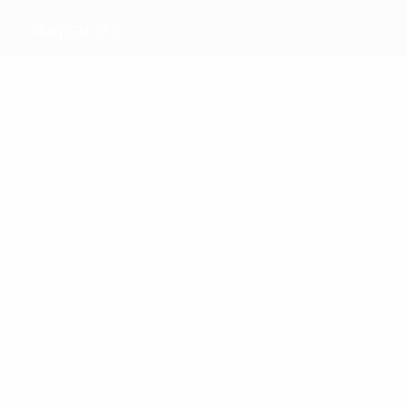
Акранес
Голы
3
3
Hallgrimsson
Thordarsson
Матчи