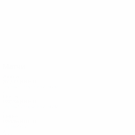
12
12
Thordarsson
Sveinsson
Матчи
2000-е
2002/03
И
В
Н
П
Первый отборочный раунд
2
0
0
2
1990-е
1997/98
И
В
Н
П
Первый отборочный раунд
2
0
0
2
1980-е
1985/86
И
В
Н
П
Первый круг
2
0
0
2