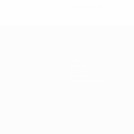
П
1975/76
И
В
Н
П
Второй круг
4
1
0
3
Команды
Новости
История
О турнире
Магазин (клубы)
Português
العربية