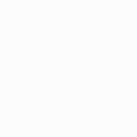
Матчи
Команды
UEFA.tv
Новости
Жеребьевки
История
Игры
О турнире
Стат.
Магазин (клубы)
ДРУГИЕ
САЙТЫ
UEFA.com
Фонд УЕФА
СМЕНИТЬ ЯЗЫК
Русский
English
Français
Deutsch
Русский
Español
Italiano
Português
العربية
ПОДПИСЫВАЙСЯ