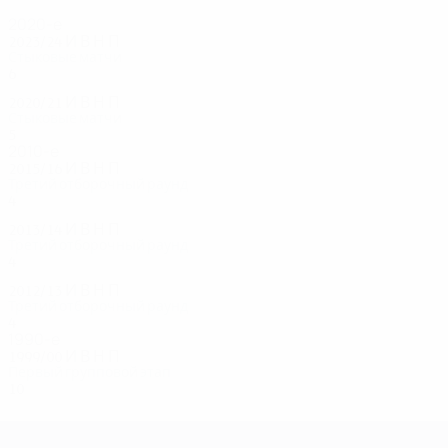
2020-е
2023/24
И
В
Н
П
Стыковые матчи
6
2
0
4
2020/21
И
В
Н
П
Стыковые матчи
5
2
3
0
2010-е
2015/16
И
В
Н
П
Третий отборочный раунд
4
1
2
1
2013/14
И
В
Н
П
Третий отборочный раунд
4
2
2
0
2012/13
И
В
Н
П
Третий отборочный раунд
4
1
2
1
1990-е
1999/00
И
В
Н
П
Первый групповой этап
10
2
2
6
Лига чемпионов УЕФА