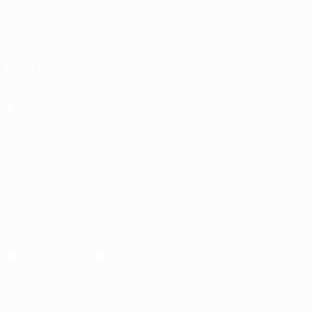
Жеребьевки
История
Игры
О турнире
Стат.
Магазин (клубы)
ДРУГИЕ
САЙТЫ
UEFA.com
Фонд УЕФА
СМЕНИТЬ ЯЗЫК
Русский
English
Français
Deutsch
Русский
Español
Italiano
Português
العربية
ПОДПИСЫВАЙСЯ
Скачать официальное приложение
Конфиденциальность