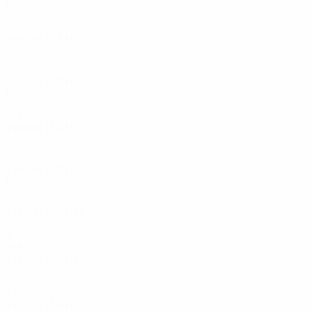
Второй отборочный раунд
2
0
2
0
2000-е
2004/05
И
В
Н
П
Третий отборочный раунд
4
2
0
2
2001/02
И
В
Н
П
Второй отборочный раунд
2
0
2
0
1990-е
1996/97
И
В
Н
П
Отборочный раунд
2
0
1
1
1995/96
И
В
Н
П
Групповой этап
8
2
3
3
1992/93
И
В
Н
П
Первый круг
2
0
1
1
1980-е
1981/82
И
В
Н
П
Первый круг
2
1
0
1
1970-е
1976/77
И
В
Н
П