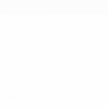
Ференцварош
Голы
9
7
7
6
9
Нгуен
Траоре
Узуни
Б.
Альберт
Варга
5
Захариассен
Матчи
44
29
24
24
22
21
Дибус
Нгуен
Чивич
Блажич
Харатин
Ботка
Матчи
2020-е