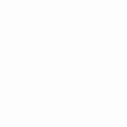
2025/26
И
В
Н
П
Стыковые матчи
6
4
1
1
2024/25
И
В
Н
П
Третий отборочный раунд
4
2
1
1
2023/24
И
В
Н
П
Первый отборочный раунд
2
0
1
1
2022/23
И
В
Н
П
Третий отборочный раунд
6
2
2
2
2021/22
И
В
Н
П
Стыковые матчи
8
5
0
3
2020/21
И
В
Н
П
Групповой этап
11
3
3
5
2019/20
И
В
Н
П
Третий отборочный раунд
6
3
2
1
2010-е
2016/17
И
В
Н
П