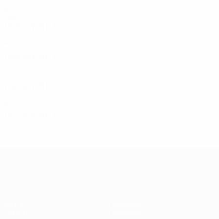
Второй круг
4
3
0
1
1960-е
1969/70
И
В
Н
П
Второй круг
4
1
0
3
1968/69
И
В
Н
П
Первый круг
2
0
0
0
1965/66
И
В
Н
П
Четвертьфиналы
6
3
2
1
1963/64
И
В
Н
П
Предварительный раунд
2
1
0
1
Лига чемпионов УЕФА
Матчи
Команды
UEFA.tv
Новости