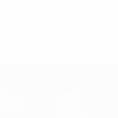
2020-е
2020/21
И
В
Н
П
Третий отборочный раунд
2
1
0
1
2010-е
2009/10
И
В
Н
П
Групповой этап
6
0
4
2
1980-е
1981/82
И
В
Н
П
Второй круг
4
2
1
1
Лига чемпионов УЕФА
Матчи
Команды
UEFA.tv
Новости
Жеребьевки
История
Игры
О турнире
Стат.
Магазин (клубы)