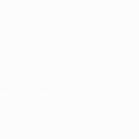
ДРУГИЕ
САЙТЫ
UEFA.com
Фонд УЕФА
СМЕНИТЬ ЯЗЫК
Русский
English
Français
Deutsch
Русский
Español
Italiano
Português
العربية
ПОДПИСЫВАЙСЯ
Скачать официальное приложение
Конфиденциальность
Правила и условия
Правила в отношении cookie