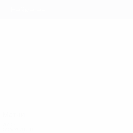
Неймеген
Голы
Керс
0
0
0
0
0
Креттас
Уайсса
Бишофф
Фонвилл
Лебретон
Матчи
1
1
1
1
1
1
Уайсса
Сторм
Креттас
Бишофф
Фонвилл
Лебретон
Матчи
2020-е
2026/27
И
В
Н
П