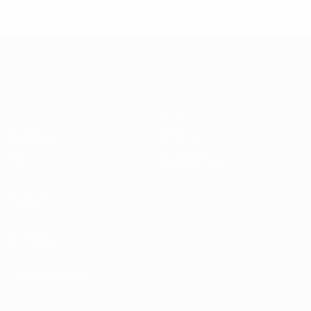
Третий отборочный раунд
2
0
1
0
Лига чемпионов УЕФА
Матчи
Команды
UEFA.tv
Новости
Жеребьевки
История
Игры
О турнире
Стат.
Магазин (клубы)
ДРУГИЕ
САЙТЫ
UEFA.com
Фонд УЕФА
СМЕНИТЬ ЯЗЫК
Русский
English
Français
Deutsch
Русский
Español
Italiano
Português
العربية