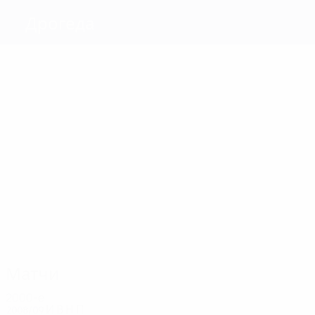
Дрогеда
Голы
1
1
Бэйтс
2
1
Кэхилл
Хьюз
1
Гартленд
Робинсон
Кудозович
Матчи
4
4
4
4
4
4
Зайед
Киган
Бейкер
Кэхилл
Кендрик
Гартленд
Матчи
2000-е
2008/09
И
В
Н
П