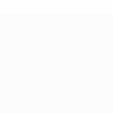
Второй отборочный раунд
4
2
1
1
Лига чемпионов УЕФА
Матчи
Команды
UEFA.tv
Новости
Жеребьевки
История
Игры
О турнире
Стат.
Магазин (клубы)
ДРУГИЕ
САЙТЫ
UEFA.com
Фонд УЕФА
СМЕНИТЬ ЯЗЫК
Русский
English
Français
Deutsch
Русский
Español
Italiano
Português
العربية