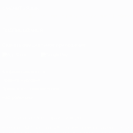
СМЕНИТЬ ЯЗЫК
Русский
English
Français
Deutsch
Русский
Español
Italiano
ПОДПИСЫВАЙСЯ
Скачать официальное приложение
Конфиденциальность
Правила и условия
Правила в отношении cookie
Настройки куки
© 1998-2026 УЕФА. Все права защищены
Название UEFA, логотип УЕФА, а также элементы дизайна, отно
Использование этих торговых марок в коммерческих целях запре