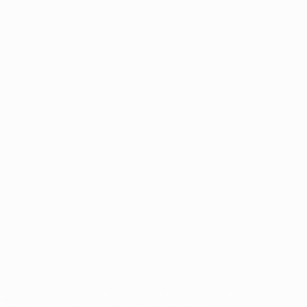
орговыми марками УЕФА и/или охраняются авторским правом.
Правилами и условиями, а также с Политикой