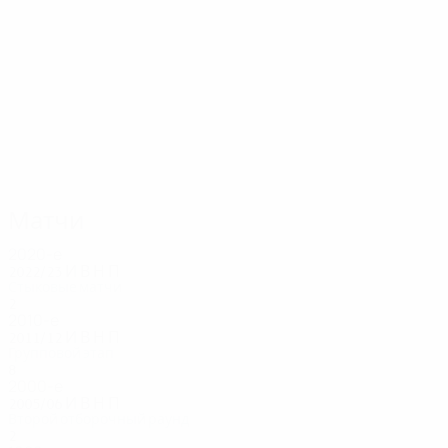
14
13
Semercioglu
Шенол Гюнеш
Матчи
2020-е
2022/23
И
В
Н
П
Стыковые матчи
2
0
1
1
2010-е
2011/12
И
В
Н
П
Групповой этап
8
1
5
2
2000-е
2005/06
И
В
Н
П
Второй отборочный раунд
2
1
0
1