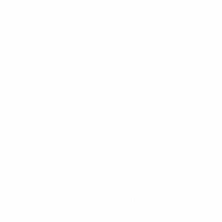
12
8
Özçaglayan
Серкан Балджы
2004/05
И
В
Н
П
Третий отборочный раунд
4
2
1
1