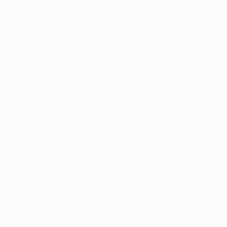
Português
العربية
сящиеся к соревнованиям УЕФА, являются зарегистрированными т
щено. Пользуясь сайтом UEFA.com, вы тем самым соглашаетесь с 