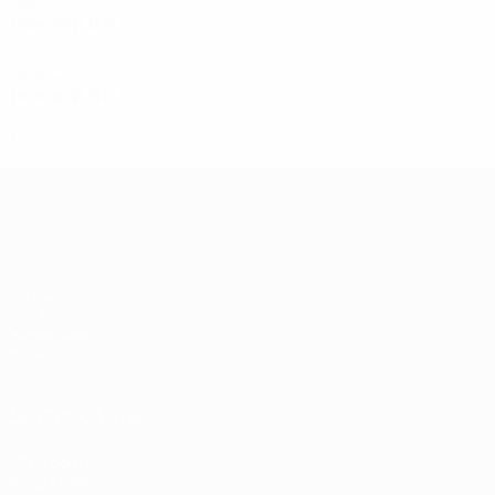
1980-е
1984/85
И
В
Н
П
Первый круг
2
1
0
1
1970-е
1979/80
И
В
Н
П
Первый круг
2
0
0
2
Лига чемпионов УЕФА
Матчи
UEFA.tv
Жеребьевки
Игры
Стат.
ДРУГИЕ САЙТЫ
UEFA.com
Фонд УЕФА