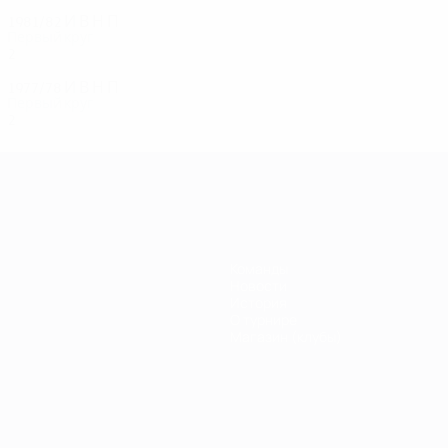
1981/82
И
В
Н
П
Первый круг
2
0
1
1
1977/78
И
В
Н
П
Первый круг
2
1
0
1
Команды
Новости
История
О турнире
Магазин (клубы)