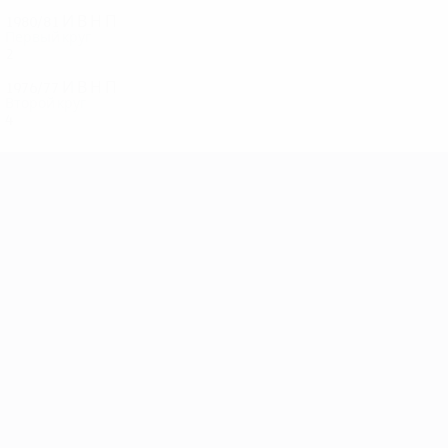
1980/81
И
В
Н
П
Первый круг
2
1
0
1
1976/77
И
В
Н
П
Второй круг
4
3
0
1