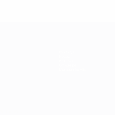
Команды
Новости
История
О турнире
Магазин (клубы)
Português
العربية