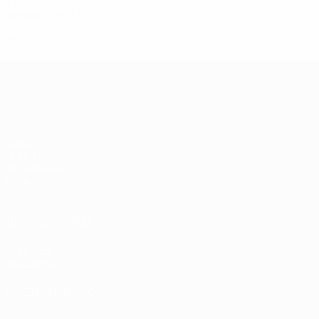
1990-е
1999/00
И
В
Н
П
Четвертьфиналы
14
8
4
2
Лига чемпионов УЕФА
Матчи
UEFA.tv
Жеребьевки
Игры
Стат.
ДРУГИЕ САЙТЫ
UEFA.com
Фонд УЕФА
СМЕНИТЬ ЯЗЫК
Русский
English
Français
Deutsch
Русский
Español
Italiano