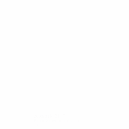
24
23
Симеоне
Фернанду Коуту
2000/01
И
В
Н
П
Второй групповой этап
12
5
3
4