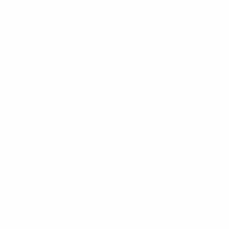
28
25
Панкаро
Фавалли
2020/21
И
В
Н
П
1/8 финала
8
2
4
2
П
2001/02
И
В
Н
П
вой этап
Первый групповой этап
8
3
0
5