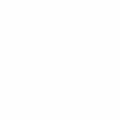
33
31
Станкович
Индзаги
Матчи
2020-е
2023/24
И
В
Н
П
1/8 финала
8
4
1
3
2010-е
2015/16
И
В
Н
П
Стыковые матчи
2
1
0
1
2000-е
2007/08
И
В
Н
П
2003/04
И
В
Н
Групповой этап
Первый группо
8
2
3
3
8
3
2
3