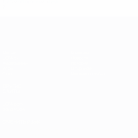
Третий отборочный раунд
2
0
0
2
Лига чемпионов УЕФА
Матчи
Команды
UEFA.tv
Новости
Жеребьевки
История
Игры
О турнире
Стат.
Магазин (клубы)
ДРУГИЕ
САЙТЫ
UEFA.com
Фонд УЕФА
СМЕНИТЬ ЯЗЫК
Русский
English
Français
Deutsch
Русский
Español
Italiano
Português
العربية