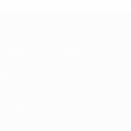
Лига чемпионов УЕФА
Матчи
Команды
UEFA.tv
Новости
Жеребьевки
История
Игры
О турнире
Стат.
Магазин (клубы)
ДРУГИЕ
САЙТЫ
UEFA.com
Фонд УЕФА
СМЕНИТЬ ЯЗЫК
Русский
English
Français
Deutsch
Русский
Español
Italiano
Português
العربية