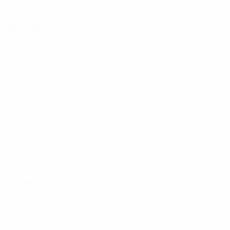
Мухамедбегович
Матчи
2020-е
2025/26
И
В
Н
П
Первый отборочный раунд
2
0
1
1
2023/24
И
В
Н
П
Третий отборочный раунд
6
3
1
2
2010-е
2018/19
И
В
Н
П
Первый отборочный раунд
2
0
1
1
2016/17
И
В
Н
П
Второй отборочный раунд
2
1
0
1
1990-е
1993/94
И
В
Н
П
Предварительный раунд
2
1
1
0
1992/93
И
В
Н
П
Первый круг
4
2
0
2