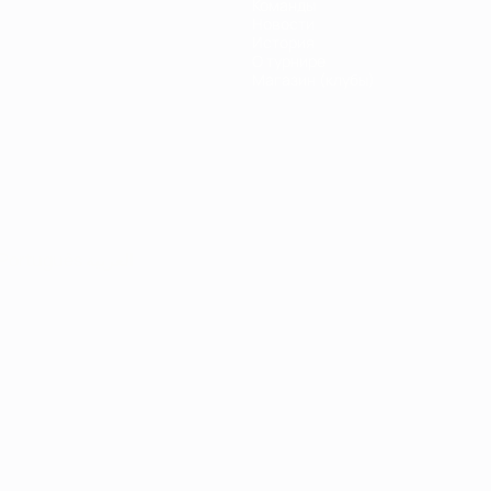
Команды
Новости
История
О турнире
Магазин (клубы)
Português
العربية