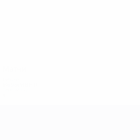
4
4
MANOLOV
DUSHEV
Матчи
1960-е
1963/64
И
В
Н
П
Первый круг
4
1
1
2
Лига чемпионов УЕФА