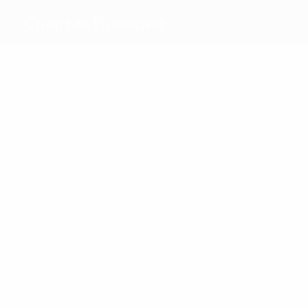
Спартак Пловдив
Голы
1
1
STOINOV
DISHKOV
Матчи