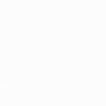
Матчи
UEFA.tv
Жеребьевки
Игры
Стат.
ДРУГИЕ САЙТЫ
UEFA.com
Фонд УЕФА
СМЕНИТЬ ЯЗЫК
Русский
English
Français
Deutsch
Русский
Español
Italiano
ПОДПИСЫВАЙСЯ
Скачать официальное приложение
Конфиденциальность