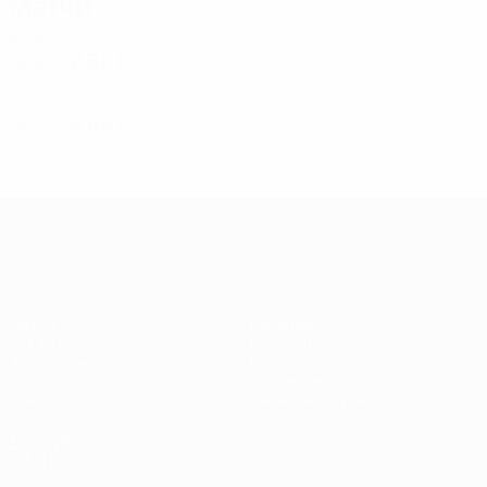
Матчи
2020-е
2024/25
И
В
Н
П
Первый отборочный раунд
2
1
0
1
2022/23
И
В
Н
П
Первый отборочный раунд
2
0
2
0
Лига чемпионов УЕФА
Матчи
Команды
UEFA.tv
Новости
Жеребьевки
История
Игры
О турнире
Стат.
Магазин (клубы)
ДРУГИЕ
САЙТЫ