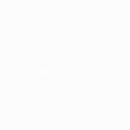
UEFA.com
Фонд УЕФА
СМЕНИТЬ ЯЗЫК
Русский
English
Français
Deutsch
Русский
Español
Italiano
Português
العربية
ПОДПИСЫВАЙСЯ
Скачать официальное приложение
Конфиденциальность
Правила и условия
Правила в отношении cookie
Настройки куки