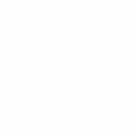
Матчи
2020-е
2021/22
И
В
Н
П
Второй отборочный раунд
4
2
0
2
2010-е
2013/14
И
В
Н
П
Второй отборочный раунд
2
0
1
1
2012/13
И
В
Н
П
Третий отборочный раунд
4
1
2
1
2011/12
И
В
Н
П
Второй отборочный раунд
2
0
1
1
2000-е
2005/06
И
В
Н
П
Второй отборочный раунд
4
3
0
1
2004/05
И
В
Н
П
Второй отборочный раунд
4
1
1
2
1990-е
1997/98
И
В
Н
П