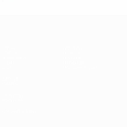
Первый отборочный раунд
2
0
0
2
Лига чемпионов УЕФА
Матчи
Команды
UEFA.tv
Новости
Жеребьевки
История
Игры
О турнире
Стат.
Магазин (клубы)
ДРУГИЕ
САЙТЫ
UEFA.com
Фонд УЕФА
СМЕНИТЬ ЯЗЫК
Русский
English
Français
Deutsch
Русский
Español
Italiano
Português
العربية