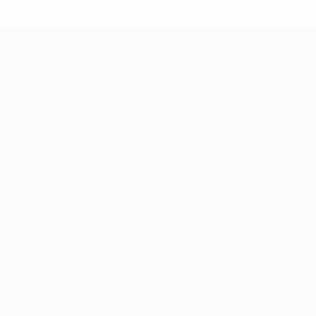
4
0
2
2
Лига чемпионов УЕФА
Матчи
Команды
UEFA.tv
Новости
Жеребьевки
История
Игры
О турнире
Стат.
Магазин (клубы)
ДРУГИЕ
САЙТЫ
UEFA.com
Фонд УЕФА
СМЕНИТЬ ЯЗЫК
Русский
English
Français
Deutsch
Русский
Español
Italiano
Português
العربية