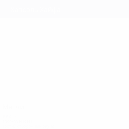
Хапоэль Хайфа
Голы
1
Talker
Firro
Milehko
Торжман
Тартацки
Россо
Матчи
4
4
4
4
4
4
Talker
Milehko
Ulianov
Россо
Ават
Торжман
Матчи
1990-е
1999/00
И
В
Н
П
Третий отборочный раунд