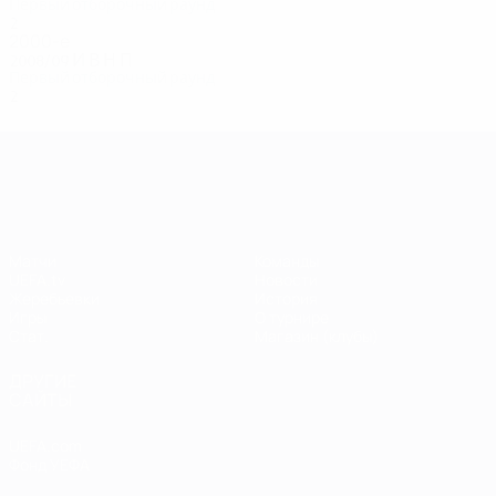
Первый отборочный раунд
2
0
0
1
2000-е
2008/09
И
В
Н
П
Первый отборочный раунд
2
0
0
2
Лига чемпионов УЕФА
Матчи
Команды
UEFA.tv
Новости
Жеребьевки
История
Игры
О турнире
Стат.
Магазин (клубы)
ДРУГИЕ
САЙТЫ
UEFA.com
Фонд УЕФА