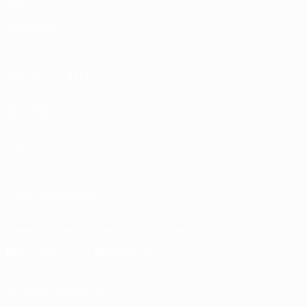
Матчи
UEFA.tv
Жеребьевки
Игры
Стат.
ДРУГИЕ САЙТЫ
UEFA.com
Фонд УЕФА
СМЕНИТЬ ЯЗЫК
Русский
English
Français
Deutsch
Русский
Español
Italiano
ПОДПИСЫВАЙСЯ
Скачать официальное приложение
Конфиденциальность