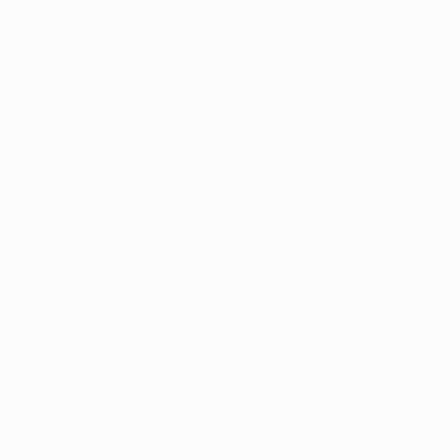
Команды
Новости
История
О турнире
Магазин (клубы)
Português
العربية