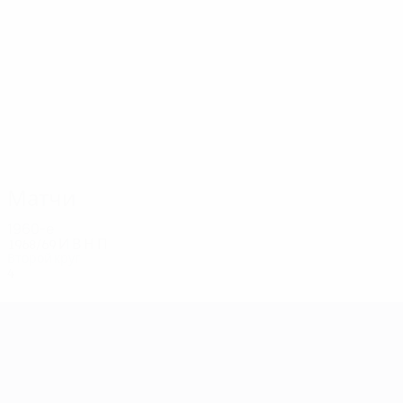
4
4
HANSEN
PETERSEN
Матчи
1960-е
1968/69
И
В
Н
П
Второй круг
4
1
1
2
Лига чемпионов УЕФА