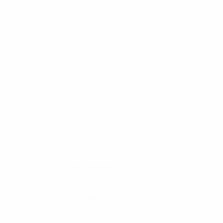
39
39
Филипенко
Гордейчук
2015/16
И
В
Н
П
Групповой этап
12
4
4
4
2011/12
И
В
Н
П
Групповой этап
12
3
5
4