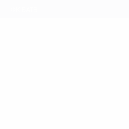
ФК БАТЭ
Голы
15
8
Родионов
Стасевич
Матчи