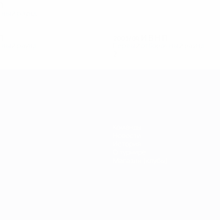
П
чный раунд
П
2003/04
И
В
Н
П
чный раунд
Первый отборочный раунд
2
1
0
1
Команды
Новости
История
О турнире
Магазин (клубы)