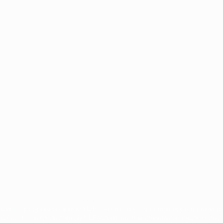
Português
العربية
сящиеся к соревнованиям УЕФА, являются зарегистрированными т
щено. Пользуясь сайтом UEFA.com, вы тем самым соглашаетесь с 