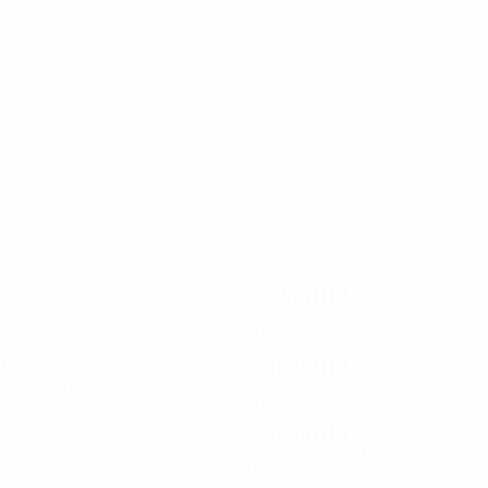
51
48
Лихтарович
Стасевич
2019/20
И
В
Н
П
Второй отборочный раунд
4
2
1
1
П
2016/17
И
В
Н
П
чный раунд
Третий отборочный раунд
4
2
1
1
П
2012/13
И
В
Н
П
чный раунд
Групповой этап
12
5
3
4