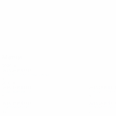
62
57
Родионов
А. Володько
Матчи
2020-е
2023/24
И
В
Н
П
Второй отборочный раунд
4
1
1
2
2010-е
2018/19
И
В
Н
П
2017/18
И
В
Н
Стыковые матчи
Третий отборо
6
2
2
2
4
2
1
1
2014/15
И
В
Н
П
2013/14
И
В
Н
Групповой этап
Второй отборо
12
3
3
6
2
0
0
2