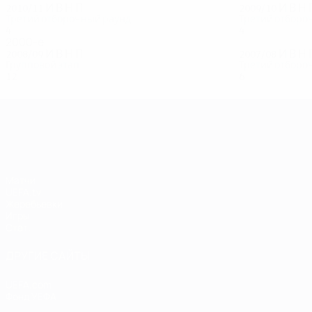
2010/11
И
В
Н
П
2009/10
И
В
Н
Третий отборочный раунд
Третий отборо
4
2
1
1
4
3
0
1
2000-е
2008/09
И
В
Н
П
2007/08
И
В
Н
Групповой этап
Третий отборо
12
4
5
3
6
2
3
1
Лига чемпионов УЕФА
Матчи
UEFA.tv
Жеребьевки
Игры
Стат.
ДРУГИЕ САЙТЫ
UEFA.com
Фонд УЕФА