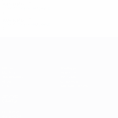
2013/14
И
В
Н
П
Второй отборочный раунд
4
1
1
2
2009/10
И
В
Н
П
Второй отборочный раунд
2
0
0
2
Лига чемпионов УЕФА
Матчи
Команды
UEFA.tv
Новости
Жеребьевки
История
Игры
О турнире
Стат.
Магазин (клубы)
ДРУГИЕ
САЙТЫ
UEFA.com
Фонд УЕФА