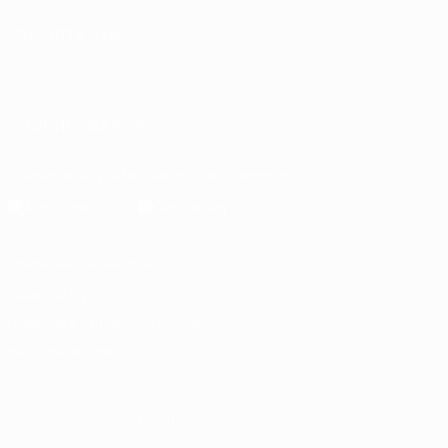
СМЕНИТЬ ЯЗЫК
Русский
English
Français
Deutsch
Русский
Español
Italiano
Português
العربية
ПОДПИСЫВАЙСЯ
Скачать официальное приложение
Конфиденциальность
Правила и условия
Правила в отношении cookie
Настройки куки
© 1998-2026 УЕФА. Все права защищены