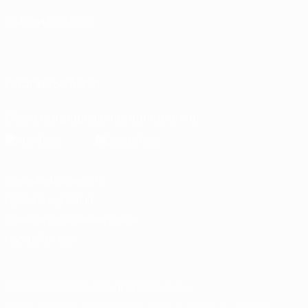
СМЕНИТЬ ЯЗЫК
Русский
English
Français
Deutsch
Русский
Español
Italiano
Português
العربية
ПОДПИСЫВАЙСЯ
Скачать официальное приложение
Конфиденциальность
Правила и условия
Правила в отношении cookie
Настройки куки
© 1998-2026 УЕФА. Все права защищены