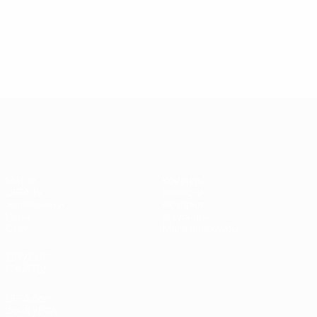
13.05.2019
17.04.2019
03
09.06.2020
Звезды
Легенды
Л
Центурионы
Лиги
Лиги
Л
Лиги
чемпионов:
чемпионов:
ч
чемпионов:
Андрей
Пол Скоулз
Р
Тьерри
Шевченко
Анри
Лига чемпионов УЕФА
Матчи
Команды
UEFA.tv
Новости
Жеребьевки
История
Игры
О турнире
Стат.
Магазин (клубы)
ДРУГИЕ
САЙТЫ
UEFA.com
Фонд УЕФА