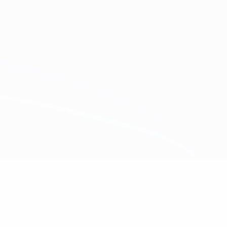
Скачать