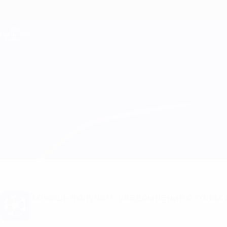
Skip
to
main
Лига чемпионов. Официальное
content
Результаты live и Fantasy
Лига чемпионов УЕФА
МЮ vs ЦСКА
Обзор
О матче
Хочешь получать уведомления о голах 