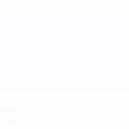
Skip
to
main
Лига чемпионов. Официальное
content
Результаты live и Fantasy
Лига чемпионов УЕФА
Копенгаген vs Барселона
Обзор
О матче
Хочешь получать уведомления о голах 