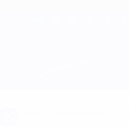
Skip
to
main
Лига чемпионов. Официальное
content
Результаты live и Fantasy
Лига чемпионов УЕФА
Бенфика vs МЮ О матче
Обзор
О матче
Хочешь получать уведомления о голах 