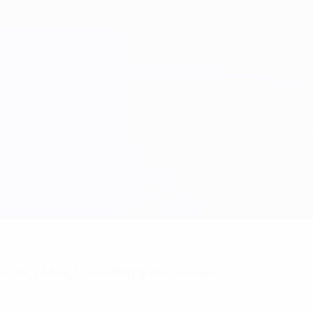
и составах? Скачай приложение!