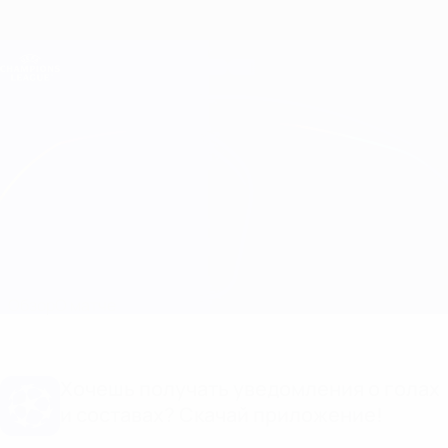
Skip
to
main
Лига чемпионов. Официальное
Скачать
content
Результаты live и Fantasy
Лига чемпионов УЕФА
Реал vs ЦСКА
Обзор
О матче
Хочешь получать уведомления о голах
и составах? Скачай приложение!