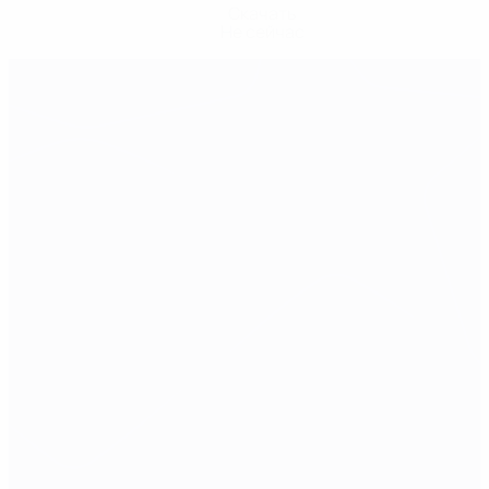
Скачать
Не сейчас