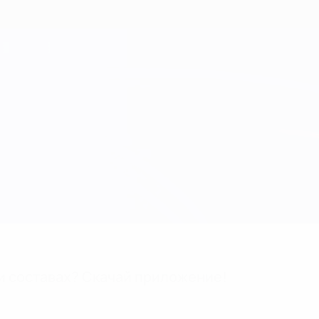
и составах? Скачай приложение!