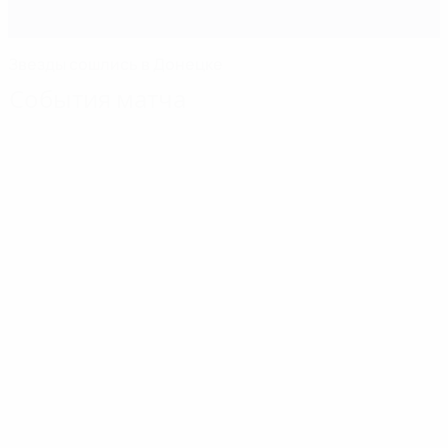
Звезды сошлись в Донецке
События матча