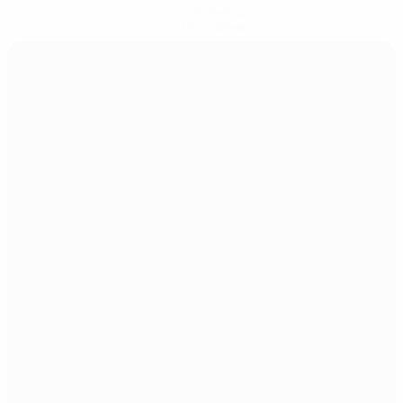
Скачать
Не сейчас