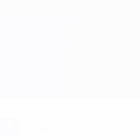
Skip
to
main
Лига чемпионов. Официальное
Скачать
content
Результаты live и Fantasy
Лига чемпионов УЕФА
Зенит vs Бенфика
Обзор
О матче
Хочешь получать уведомления о голах
и составах? Скачай приложение!