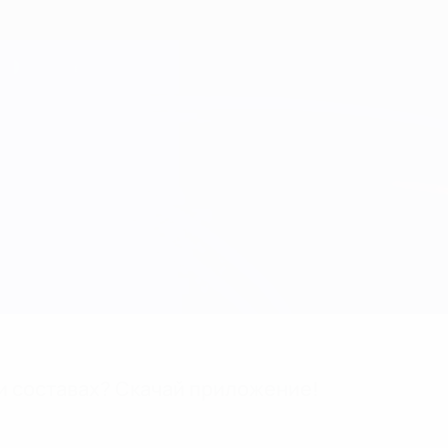
и составах? Скачай приложение!