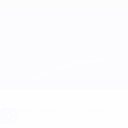
Skip
to
main
Лига чемпионов. Официальное
content
Результаты live и Fantasy
Лига чемпионов УЕФА
Обзор
О матче
Реал vs Мальме Составы
Хочешь получать уведомления о голах 