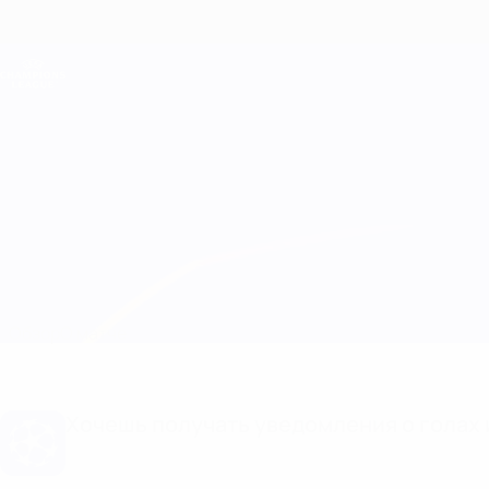
Skip
to
main
Лига чемпионов. Официальное
content
Результаты live и Fantasy
Лига чемпионов УЕФА
Байер vs Барселона О матче
Обзор
О матче
Хочешь получать уведомления о голах 