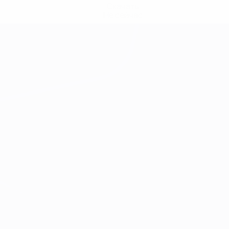
Скачать
Не сейчас