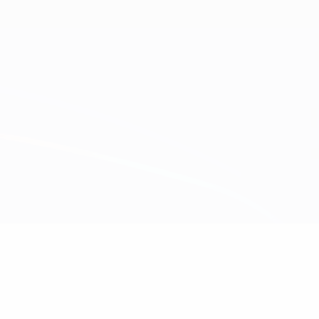
Скачать