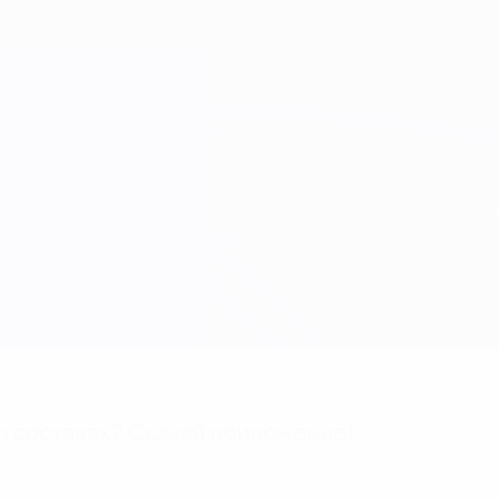
и составах? Скачай приложение!