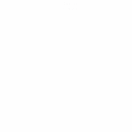
Скачать
Не сейчас