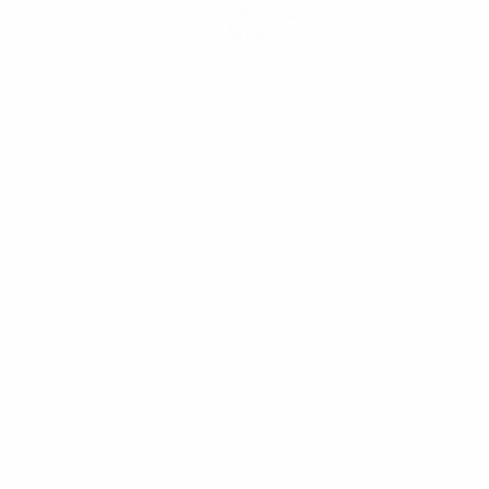
Скачать
Не сейчас