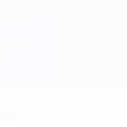
Skip
to
main
Лига чемпионов. Официальное
Скачать
content
Результаты live и Fantasy
Лига чемпионов УЕФА
ПСВ vs Барселона
Обзор
Онлайн
О матче
Хочешь получать уведомления о голах
и составах? Скачай приложение!