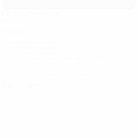
Сити оф Манчестер
Манчестер
Рефери
Рефери
Клеман Тюрпен
FRA
Ассистенты рефери
Николя Дано
FRA
Сириль Гренгор
FRA
Видеопомощник рефери
Николя Ренвий
FRA
Ассистент видеопомощника рефери
Франсуа
Летексье
FRA
Четвертый рефери
Рюдди Бюке
FRA
Пресс-киты
Подробная и актуальная информация о каждом матче.
Посмотреть пресс-киты