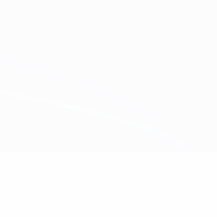
Скачать