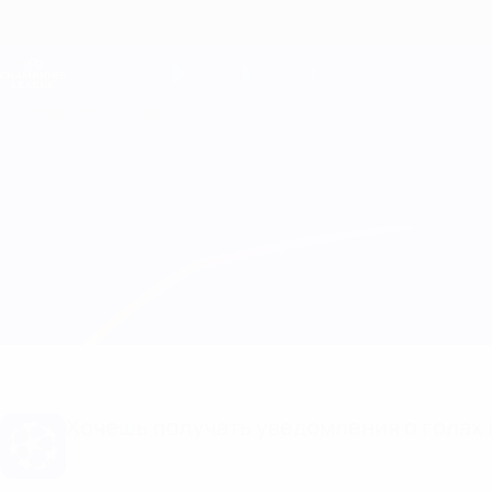
Skip
to
main
Лига чемпионов. Официальное
content
Результаты live и Fantasy
Лига чемпионов УЕФА
Обзор
Онлайн
О матче
Ман Сити vs Динамо Загреб Составы
Хочешь получать уведомления о голах 