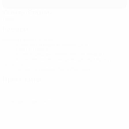
Ювентус Стэдиум
Турин
Рефери
Рефери
Клеман Тюрпен
FRA
Ассистенты рефери
Николя Дано
FRA
Сириль Гренгор
FRA
Видеопомощник рефери
Николя Ренвий
FRA
Ассистент видеопомощника рефери
Франсуа
Летексье
FRA
Четвертый рефери
Бенуа Бастьен
FRA
Пресс-киты
Подробная и актуальная информация о каждом матче.
Посмотреть пресс-киты