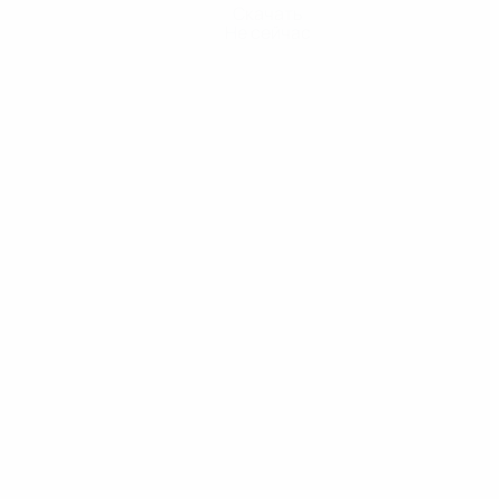
Скачать
Не сейчас