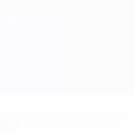
Skip
to
main
Лига чемпионов. Официальное
Скачать
content
Результаты live и Fantasy
Лига чемпионов УЕФА
Локомотив М vs Атлетико
Обзор
Онлайн
О матче
Хочешь получать уведомления о голах
и составах? Скачай приложение!