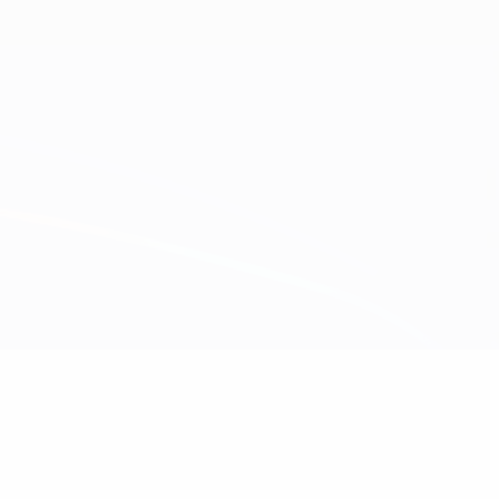
Скачать