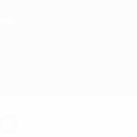
Skip
to
main
Лига чемпионов. Официальное
Скачать
content
Результаты live и Fantasy
Лига чемпионов УЕФА
Ювентус vs Динамо Киев
Обзор
Онлайн
О матче
Хочешь получать уведомления о голах
и составах? Скачай приложение!