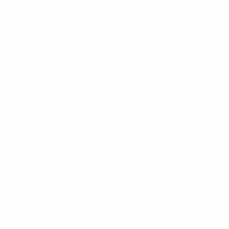
Скачать
Не сейчас