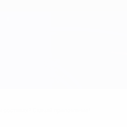
и составах? Скачай приложение!