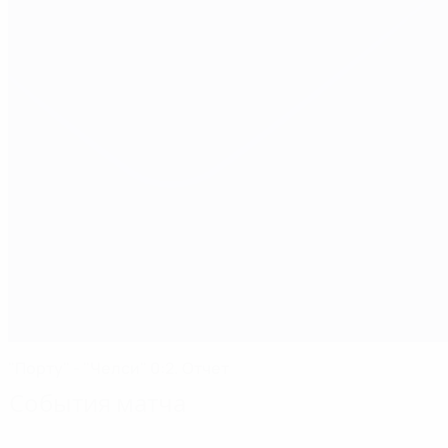
"Порту" - "Челси" 0:2. Отчет
События матча