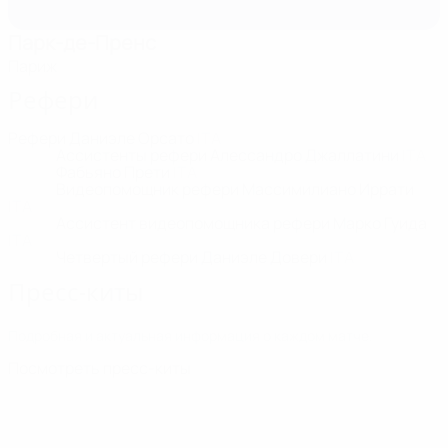
Парк-де-Пренс
Париж
Рефери
Рефери
Даниэле Орсато
ITA
Ассистенты рефери
Алессандро Джаллатини
ITA
Фабьяно Прети
ITA
Видеопомощник рефери
Массимилиано Иррати
ITA
Ассистент видеопомощника рефери
Марко Гуида
ITA
Четвертый рефери
Даниэле Довери
ITA
Пресс-киты
Подробная и актуальная информация о каждом матче.
Посмотреть пресс-киты