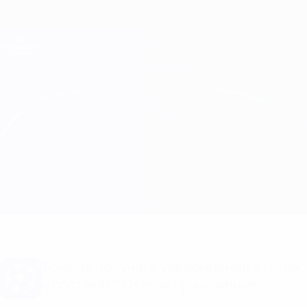
Skip
to
main
Лига чемпионов. Официальное
Скачать
content
Результаты live и Fantasy
Лига чемпионов УЕФА
ПСЖ vs Бавария О матче
Обзор
Онлайн
О матче
Хочешь получать уведомления о голах
и составах? Скачай приложение!