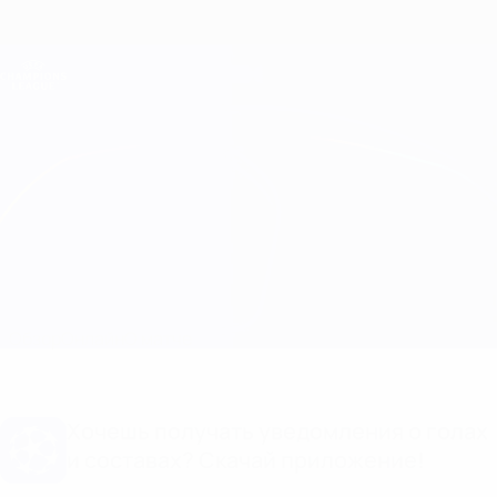
Skip
to
main
Лига чемпионов. Официальное
Скачать
content
Результаты live и Fantasy
Лига чемпионов УЕФА
Челси vs Порту Составы
Обзор
Онлайн
О матче
Хочешь получать уведомления о голах
и составах? Скачай приложение!