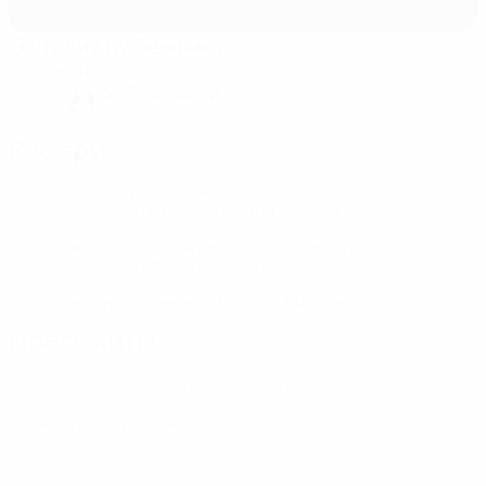
Эштадиу ду Бенфика
Лиссабон
Ясный вечер
21°
Поле: мягкое
Рефери
Рефери
Овидиу Хацеган
ROU
Ассистенты рефери
Раду Гингуляк
ROU
Себастьян Георге
ROU
Видеопомощник рефери
Пол ван Букел
NED
Ассистент видеопомощника рефери
Камфус
Йохем
NED
Четвертый рефери
Марчел Бирсан
ROU
Пресс-киты
Подробная и актуальная информация о каждом матче.
Посмотреть пресс-киты