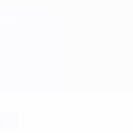
Skip
to
main
Лига чемпионов. Официальное
Скачать
content
Результаты live и Fantasy
Лига чемпионов УЕФА
Аякс vs Спортинг
Обзор
Онлайн
О матче
Хочешь получать уведомления о голах
и составах? Скачай приложение!