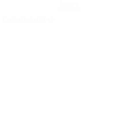
Скачать
Не сейчас
События матча