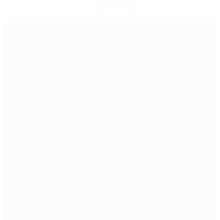
Скачать
Не сейчас