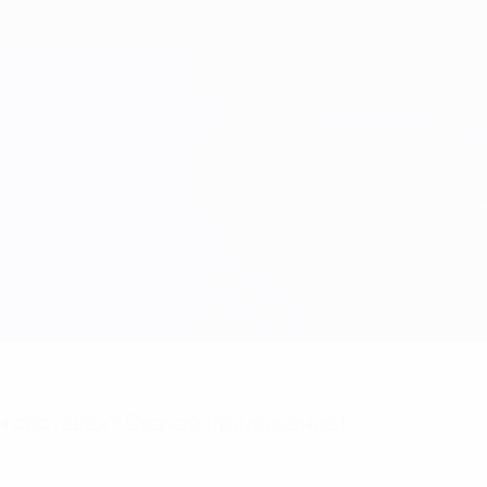
и составах? Скачай приложение!