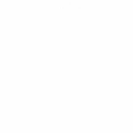
Скачать
Не сейчас