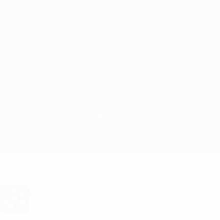
Skip
to
main
Лига чемпионов. Официальное
content
Результаты live и Fantasy
Лига чемпионов УЕФА
Милан vs Порту
Обзор
Онлайн
О матче
Хочешь получать уведомления о голах 