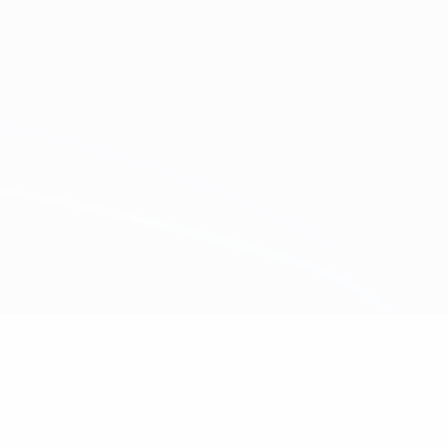
Скачать