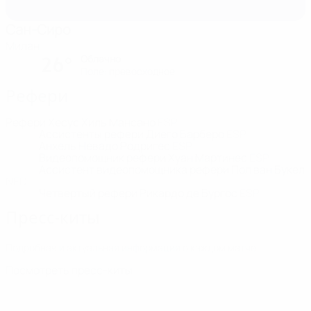
Сан-Сиро
Милан
Облачно
26°
Поле: превосходное
Рефери
Рефери
Хесус Хиль Мансано
ESP
Ассистенты рефери
Диего Барберо
ESP
Анхель Невадо Родригес
ESP
Видеопомощник рефери
Хуан Мартинес
ESP
Ассистент видеопомощника рефери
Пол ван Букел
NED
Четвертый рефери
Рикардо де Бургос
ESP
Пресс-киты
Подробная и актуальная информация о каждом матче.
Посмотреть пресс-киты