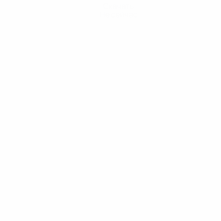
Скачать
Не сейчас