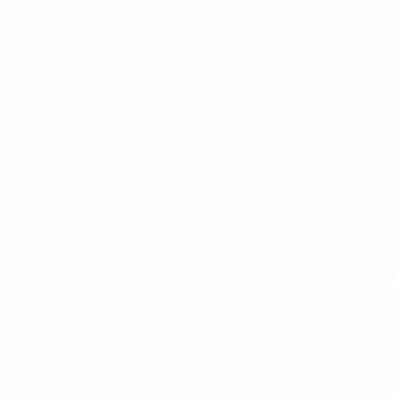
и составах? Скачай приложение!