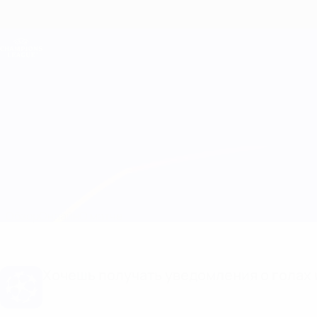
Skip
to
main
Лига чемпионов. Официальное
content
Результаты live и Fantasy
Лига чемпионов УЕФА
Шахтер vs Селтик
Обзор
Онлайн
О матче
Хочешь получать уведомления о голах 